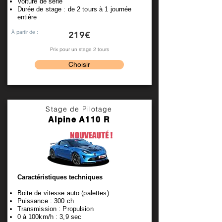
Voiture de série
Durée de stage : de 2 tours à 1 journée
entière
À partir de :
219€
Prix pour un stage 2 tours
Choisir
Stage de Pilotage
Alpine A110 R
Caractéristiques techniques
Boite de vitesse auto (palettes)
Puissance : 300 ch
Transmission : Propulsion
0 à 100km/h : 3,9 sec