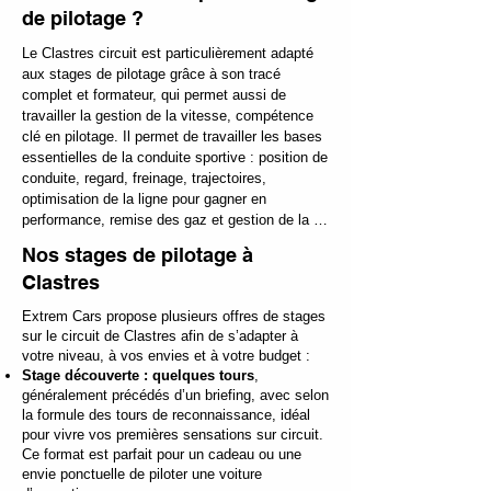
de pilotage ?
Le Clastres circuit est particulièrement adapté 
aux stages de pilotage grâce à son tracé 
complet et formateur, qui permet aussi de 
travailler la gestion de la vitesse, compétence 
clé en pilotage. Il permet de travailler les bases 
essentielles de la conduite sportive : position de 
conduite, regard, freinage, trajectoires, 
optimisation de la ligne pour gagner en 
performance, remise des gaz et gestion de la 
voiture en virage.

Nos stages de pilotage à
Clastres
Contrairement à certains circuits très courts ou 
trop restrictifs, Clastres offre un excellent 
Extrem Cars propose plusieurs offres de stages
compromis entre sécurité, plaisir et 
sur le circuit de Clastres afin de s’adapter à
apprentissage. Les débutants comme les 
votre niveau, à vos envies et à votre budget :
pilotes novices peuvent découvrir 
Stage découverte : quelques tours
,
progressivement les sensations du pilotage, 
généralement précédés d’un briefing, avec selon
tandis que les conducteurs plus expérimentés 
la formule des tours de reconnaissance, idéal
peuvent affiner leur technique et exploiter 
pour vivre vos premières sensations sur circuit.
davantage les performances de la voiture 
Ce format est parfait pour un cadeau ou une
choisie. Certains niveaux avancés abordent 
envie ponctuelle de piloter une voiture
aussi le freinage dégressif.
