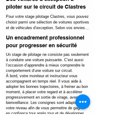
piloter sur le circuit de Clastres
Pour votre stage pilotage Clastres, vous pouvez 
choisir parmi une sélection de voitures sportives 
et de véhicules d’exception. Selon vos envies, 
vous pourrez prendre le volant d’une Porsche, 
Un encadrement professionnel
d’une Ferrari, d’une Alpine, d’une Lotus, d’une 
pour progresser en sécurité
BMW ou encore d’un bolide plus orienté 
compétition.

Un stage de pilotage ne consiste pas seulement
à conduire une voiture puissante. C’est aussi
Chaque modèle offre une expérience différente. 
l’occasion d’apprendre à mieux comprendre le
Une Alpine A110 S ou A110 R séduira par sa 
comportement d’une voiture sur circuit.
légèreté, son agilité et son équilibre. Une Ferrari 
À bord, votre moniteur et instructeur vous
458 Italia offrira les sensations uniques d’un V8 
accompagnent en temps réel. Il vous aide à
atmosphérique et d’une supercar mythique. Les 
adopter les bonnes trajectoires, à freiner au bon
Porsche GT3 et GT3 RS permettront de 
moment, à placer votre regard et à accélérer
découvrir un niveau de performance 
progressivement en sortie de virage, avec
impressionnant, avec un châssis précis et une 
bienveillance. Les consignes sont adaptées à
efficacité redoutable sur circuit. Les modèles 
votre niveau afin de vous permettre de gagner
plus typés piste, comme la Porsche 718 Sport 
en confiance tour après tour et de développer
Cup, la Peugeot 208 TC6 s’adressent aux 
vos compétences de conduite sur circuit.
passionnés qui souhaitent se rapprocher des 
Cette approche pédagogique fait partie de l’ADN
sensations de la compétition, dans un univers 
d’Extrem Cars : proposer une expérience