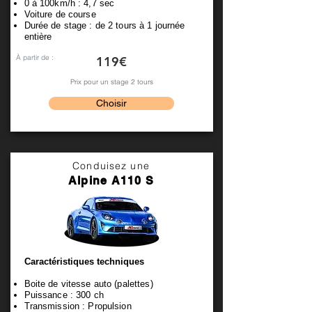
0 à 100km/h : 4,7 sec
Voiture de course
Durée de stage : de 2 tours à 1 journée
entière
À partir de :
119€
Prix pour un stage 2 tours
Choisir
Conduisez une
Alpine A110 S
Caractéristiques techniques
Boite de vitesse auto (palettes)
Puissance : 300 ch
Transmission : Propulsion