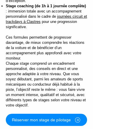
d’exception.
Stage coaching (de 1h à 1 journée complète)
Le circuit est également apprécié pour son 
: immersion totale avec un accompagnement
environnement clair et rassurant. Ce site dédié 
personnalisé dans le cadre de
journées circuit et
trackdays à Clastres
pour une progression
au pilotage, avec ses zones de dégagement, la 
significative.
visibilité du tracé et l’encadrement 
professionnel, permet de profiter pleinement de 
Ces formules permettent de progresser
l’expérience, que vous veniez pour vous faire 
davantage, de mieux comprendre les réactions
plaisir, offrir un cadeau ou vivre un moment fort 
de la voiture et de bénéficier d’un
autour de l’automobile.
accompagnement plus approfondi avec votre
moniteur.
Chaque stage comprend un encadrement
personnalisé, des conseils en direct et une
approche adaptée à votre niveau. Que vous
soyez débutant, parmi les amateurs de sports
mécaniques ou conducteur déjà habitué à la
piste, l’objectif reste le même : vous faire vivre
un moment intense, qualitatif et sécurisé, avec
différents types de stages selon votre niveau et
votre objectif.
Réserver mon stage de pilotage