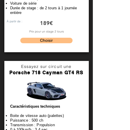
Voiture de série
Durée de stage : de 2 tours à 1 journée
entière
À partir de :
189€
Prix pour un stage 2 tours
Choisir
Essayez sur circuit une
Porsche 718 Cayman GT4 RS
Caractéristiques techniques
Boite de vitesse auto (palettes)
Puissance : 500 ch
Transmission : Propulsion
0 à 100km/h : 3,4 sec