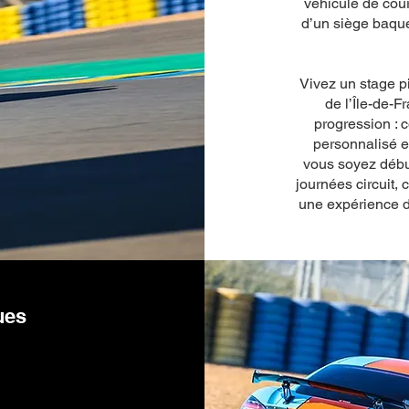
véhicule de cou
d’un siège baque
Vivez un stage pi
de l’Île-de-
progression : 
personnalisé 
vous soyez débu
journées circuit
une expérience d
ques