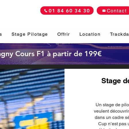
01 84 60 34 30
Contact
s
Stage Pilotage
Offrir
Location
Trackd
Magny Cours F1 à partir de 199€
Stage d
Un stage de pil
veulent découvrir
dans un cadre s
Cup n’est pas u