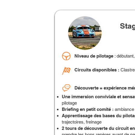
Sta
Niveau de pilotage
: débutant,
Circuits disponibles :
Clastre
Découverte = expérience mé
Une immersion conviviale et sensa
pilotage
Briefing en petit comité :
ambiance 
Apprentissage des bases du pilot
trajectoires, freinage
2 tours de découverte du circuit e
prendre les bons repères avant de pas