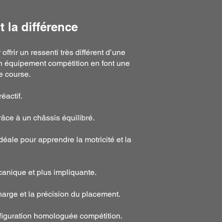
 la différence
rir un ressenti très différent d’une
son équipement compétition en font une
e course.
éactif.
râce à un châssis équilibré.
idéale pour apprendre la motricité et la
canique et plus impliquante.
charge et la précision du placement.
figuration homologuée compétition.