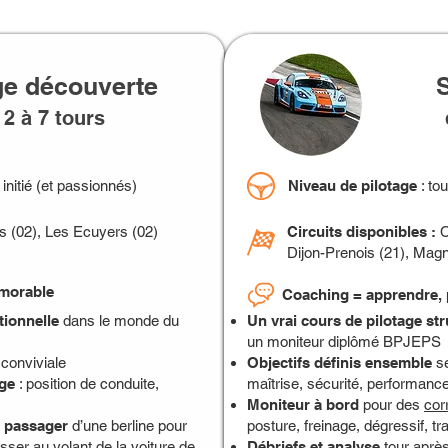
ge découverte
2 à 7 tours
 initié (et passionnés)
Niveau de pilotage
: to
s (02), Les Ecuyers (02)
Circuits disponibles :
C
Dijon-Prenois (21), Mag
morable
Coaching = apprendre, 
tionnelle
dans le monde du
Un vrai cours de pilotage st
un moniteur diplômé BPJEPS
conviviale
Objectifs définis ensemble
se
age
: position de conduite,
maîtrise, sécurité, performance
Moniteur à bord
pour des
cor
n passager
d’une berline pour
posture, freinage, dégressif, t
ser au volant de la voiture de
Débriefs et analyse
tour après