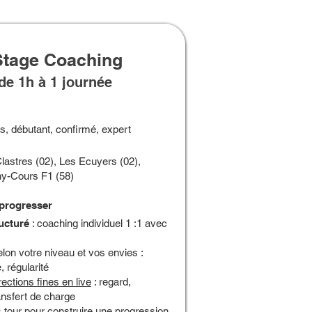
Stage Coaching
de 1h à 1 journée
us, débutant, confirmé, expert
lastres (02), Les Ecuyers (02),
ny-Cours F1 (58)
progresser
ructuré
: coaching individuel 1 :1 avec
lon votre niveau et vos envies :
, régularité
rections fines en live
: regard,
ransfert de charge
 tour pour construire une
progression