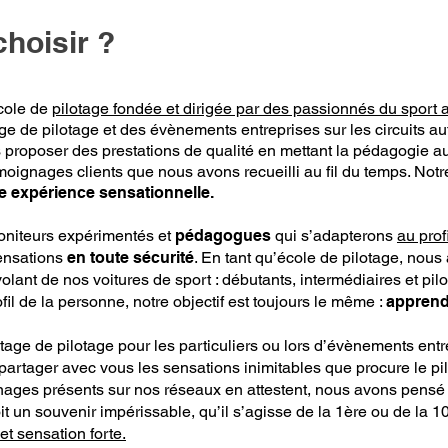
choisir ?
cole de
pilotage fondée et dirigée par des passionnés du sport 
e de pilotage et des évènements entreprises sur les circuits au
proposer des prestations de qualité en mettant la pédagogie au c
oignages clients que nous avons recueilli au fil du temps. Notre
e expérience sensationnelle.
niteurs expérimentés et
pédagogues
qui s’adapterons
au prof
sensations
en toute sécurité
. En tant qu’école de pilotage, no
olant de nos voitures de sport : débutants, intermédiaires et pilo
fil de la personne, notre objectif est toujours le même :
apprendr
stage de pilotage pour les particuliers ou lors d’évènements en
partager avec vous les sensations inimitables que procure le pilo
ges présents sur nos réseaux en attestent, nous avons pensé 
it un souvenir impérissable, qu’il s’agisse de la 1ère ou de la 1
 et sensation forte.