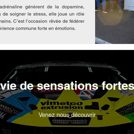
l'adrénaline génèrent de la dopamine,
s de soigner le stress, elle joue un rôle
ains. C’est l’occasion rêvée de fédérer
périence commune forte en émotions.
vie de sensations forte
Venez nous découvrir