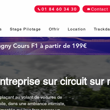
01 84 60 34 30
Contact
s
Stage Pilotage
Offrir
Location
Trackd
Magny Cours F1 à partir de 199€
treprise sur circuit sur
 plaçant au volant de voitures de
bile, dans une ambiance intimiste,
mentée qui leur fera passer un