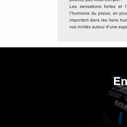
Les sensations fortes et 
l’hormone du plaisir, en plu
important dans les liens hum
vos invités autour d’une ex
En