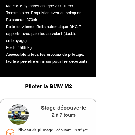
Moteur: 6 cylindres en ligne 3.0L Turbo
Transmission: Propulsion avec autobloquant
Puissance: 370ch
Boite de vitesse: Boite automatique DKG 7
rapports avec palettes au volant (double
embrayage)
Poids: 1595 kg
Accessible à tous les niveaux de pilotage,
facile à prendre en main pour les débutants
Piloter la BMW M2
Stage découverte
2 à 7 tours
Niveau de pilotage
: débutant, initié (et