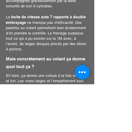
accompagnée gracieusement par la belle
sonorité de son 6 cylindres.
boite de vitesse auto 7 rapports à double
La
embrayage
ne manque pas d’efficacité. Des
palettes au volant permettent bien évidemment
d’en prendre le contrôle. Le freinage surpasse
tout ce qui a pu exister sur la 1M avec, à
l’avant, de larges disques pincés par des étiers
4 pistons.
Mais concrètement au volant ça donne
quoi tout ça ?
Eh bien, ça donne une voiture à la fois efficace
et fun. Les voies larges et l’empattement bien
plus court que sur la BMW M4 en font une arme
de piste efficace, la BMW M2 se jette à la
corde, la direction est précise et incisive, elle
pivote toute seule ! Le châssis est agile et nous
permet de nous amuser à n’importe quelle
vitesse ou régime moteur.Le freinage est
efficace et le moteur puissant et indulgent vous
permettra de vous relancer rapidement même si
vous avez oublié de rétrograder.