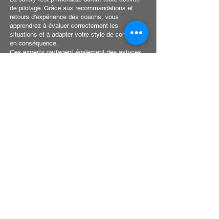
de pilotage. Grâce aux recommandations et
retours d'expérience des coachs, vous
apprendrez à évaluer correctement les
situations et à adapter votre style de conduite
en conséquence.
Ces experts partagent également des astuces
pour gérer des conditions variables telles que
différentes surfaces de piste ou météo
changeante, assurant ainsi une maîtrise
optimale de la voiture en toutes circonstances.
Réserver mon stage de pilotage