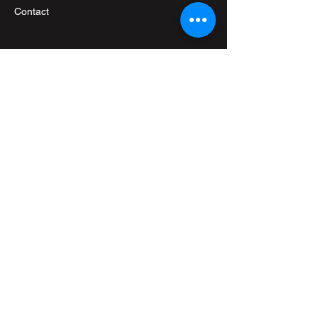
Contact
Inscription Newsletter
Email
*
S'inscrire
En cochant cette case 
j'accepte de recevoir des 
communications de la part de 
Extrem Cars 
*
Suivez-nous sur les réseaux