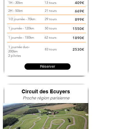
409€
1H - 30km
13 tours
2H - 50km
21 tours
669€
1/2 journée - 70km
29 tours
899€
1 journée - 120km
50 tours
1550€
1 journée - 150km
62 tours
1890€
1 journée duo-
2530€
83 tours
200km
2 pilotes
Réserver
Circuit des Ecuyers
Proche région parisienne