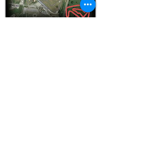
Prix sur devis
à partir de 2800€
Demande de devis
Abbeville
Prix sur devis