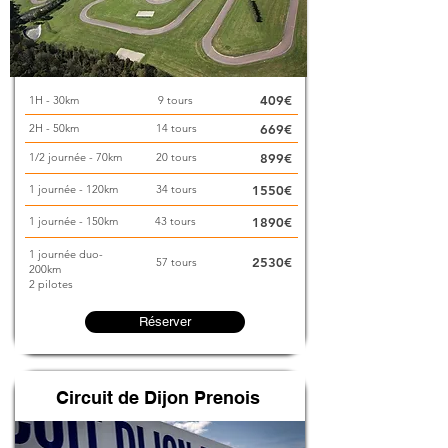
409€
1H - 30km
9 tours
2H - 50km
14 tours
669€
1/2 journée - 70km
20 tours
899€
1 journée - 120km
34 tours
1550€
1 journée - 150km
43 tours
1890€
1 journée duo-
2530€
57 tours
200km
2 pilotes
Réserver
Circuit de Dijon Prenois