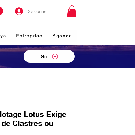
Se connecter
ays
Entreprise
Agenda
Go
ilotage Lotus Exige
t de Clastres ou