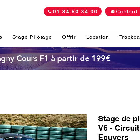
01 84 60 34 30
Contact
s
Stage Pilotage
Offrir
Location
Trackd
Magny Cours F1 à partir de 199€
Stage de p
V6 - Circui
Ecuyers