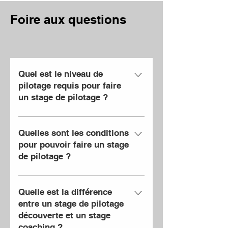
Foire aux questions
Quel est le niveau de
pilotage requis pour faire
un stage de pilotage ?
Le seul prérequis est d’avoir le permis
B en cours de validité. Vous n’avez
Quelles sont les conditions
pas besoin d’avoir de connaissances
pour pouvoir faire un stage
de pilotage ?
en pilotage pour venir faire un stage
de pilotage chez nous car c’est
Pour pouvoir faire un stage de pilotage
justement notre métier que de vous
il faut avoir au minimum 18 ans et être
Quelle est la différence
apprendre à piloter !
titulaire du permis B en cours de
entre un stage de pilotage
découverte et un stage
validité (pas de suspension ou retrait
coaching ?
de permis en cours). Les jeunes