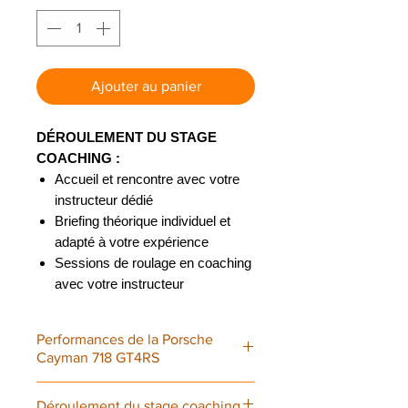
Ajouter au panier
DÉROULEMENT DU STAGE
COACHING :
Accueil et rencontre avec votre
instructeur dédié
Briefing théorique individuel et
adapté à votre expérience
Sessions de roulage en coaching
avec votre instructeur
Débriefing entre chaque session
Ce stage
adapté à tous les niveaux
:
Performances de la Porsche
débutants, confirmés,
Cayman 718 GT4RS
experts.
Valable 18 mois
sur les
circuits de
Magny-Cours F1 et Dijon-
Moteur: Flat 6 de 4.0L
Déroulement du stage coaching