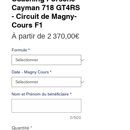
Cayman 718 GT4RS
- Circuit de Magny-
Cours F1
Prix
À partir de
2 370,00€
promotionnel
Formule
*
Date - Magny Cours
*
Nom et Prénom du bénéficiaire
*
0/500
Quantité
*