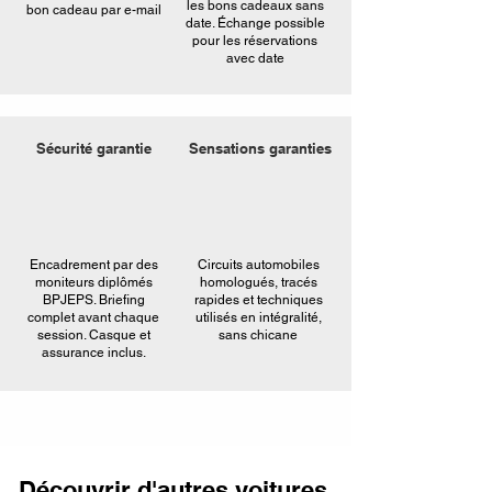
les bons cadeaux sans
bon cadeau par e-mail
date. Échange possible
pour les réservations
avec date
Sécurité garantie
Sensations garanties
Encadrement par des
Circuits automobiles
moniteurs diplômés
homologués, tracés
BPJEPS. Briefing
rapides et techniques
complet avant chaque
utilisés en intégralité,
session. Casque et
sans chicane
assurance inclus.
Découvrir d'autres voitures