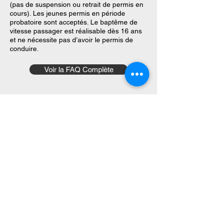
alternerez entre sessions de roulage et 
(pas de suspension ou retrait de permis en
manque.
débriefing afin de pouvoir vous concentrer 
cours). Les jeunes permis en période
ensemble sur ce que VOUS avez besoin de 
probatoire sont acceptés. Le
baptême de
vitesse passager
est réalisable dès 16 ans
travailler pour vous améliorer.
et ne nécessite pas d’avoir le permis de
conduire.
Voir la FAQ Complète
Vous avez des questions ?
Parlez à un membre de notre
équipe
Nous contacter
Navigation