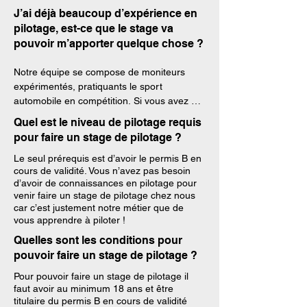
prendre le volant de la voiture de leur rêve. 
J’ai déjà beaucoup d’expérience en
C’est une initiation au pilotage en petit 
pilotage, est-ce que le stage va
groupe de 10 personnes qui vous permettra 
pouvoir m’apporter quelque chose ?
de découvrir ou redécouvrir les bases du 
pilotage, essayer une voiture de sport 
Notre équipe se compose de moniteurs 
différente de la dernière fois et profiter 
expérimentés, pratiquants le sport 
d’une expérience inoubliable pour la 
automobile en compétition. Si vous avez 
première ou la dixième fois !

déjà un bon niveau de pilotage, nous vous 
Quel est le niveau de pilotage requis
conseillons de réserver un stage coaching 
pour faire un stage de pilotage ?
(qui répondra réellement à vos besoins) 
plutôt qu’un stage découverte.

Le seul prérequis est d’avoir le permis B en
Le stage coaching s’adresse à tous ceux 
cours de validité. Vous n’avez pas besoin
qui souhaitent pousser l’expérience plus loin 
d’avoir de connaissances en pilotage pour
Le stage de pilotage coaching est un 
et apprendre de manière bien plus 
venir faire un stage de pilotage chez nous
véritable coaching, conçu pour toujours 
approfondie les techniques de pilotage dans 
car c’est justement notre métier que de
vous faire progresser quel que soit votre 
vous apprendre à piloter !
une recherche de performance. Vous êtes 
niveau. Notre moniteur s’adaptera à vous et 
pris en charge de manière totalement 
Quelles sont les conditions pour
à vos objectifs pour vous offrir un vrai 
individuelle et personnalisée par votre 
pouvoir faire un stage de pilotage ?
coaching, vous permettre d’améliorer votre 
moniteur de pilotage dédié qui vous fera un 
technique pour optimiser vos 
Pour pouvoir faire un
stage de pilotage
il
briefing individuel en fonction de votre 
consommables et aller chercher les 
faut avoir au minimum 18 ans et être
expérience et de vos objectifs. Puis vous 
titulaire du permis B en cours de validité
quelques dixièmes de secondes qu’il vous 