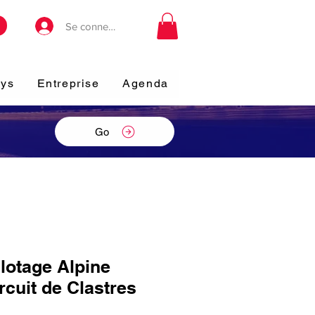
Se connecter
ays
Entreprise
Agenda
Go
lotage Alpine
rcuit de Clastres
s