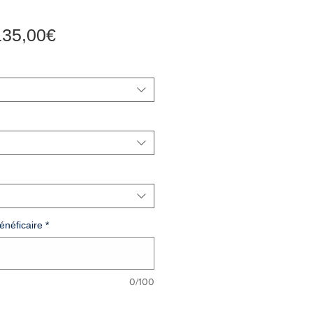
Prix
135,00€
promotionnel
néficaire
*
0/100