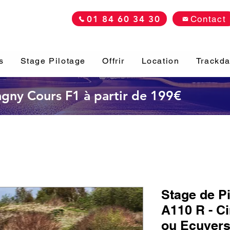
01 84 60 34 30
Contact
s
Stage Pilotage
Offrir
Location
Trackd
Magny Cours F1 à partir de 199€
Stage de Pi
A110 R - Ci
ou Ecuyer